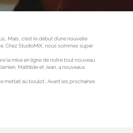
us… Mais, c’est le début d’une nouvelle
mence. Chez StudioMiX, nous sommes super
are la mise en ligne de notre tout nouveau
, Damien, Mathilde et Jean, 4 nouveaux
 se mettait au boulot… Avant les prochaines