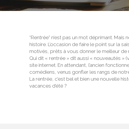
“Rentrée” n’est pas un mot déprimant. Mais no
histoire. L’occasion de faire le point sur 
motivés, prêts à vous donner le meilleur de n
Qui dit « rentrée » dit aussi « nouveautés » 
site internet. En attendant, l’ancien fonctio
comédiens, venus gonfler les rangs de notre 
La rentrée, c’est bel et bien une nouvelle his
vacances d’été ?