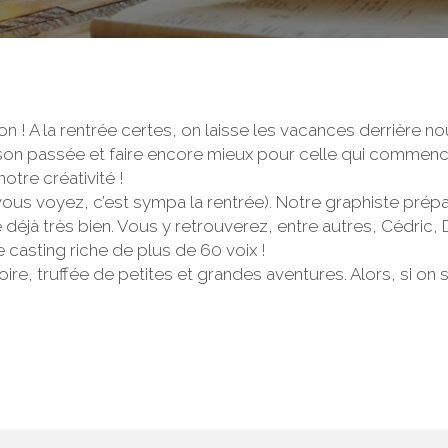
n ! A la rentrée certes, on laisse les vacances derrière no
la saison passée et faire encore mieux pour celle qui com
otre créativité !
(vous voyez, c’est sympa la rentrée). Notre graphiste prép
nne déjà très bien. Vous y retrouverez, entre autres, Cédric
casting riche de plus de 60 voix !
toire, truffée de petites et grandes aventures. Alors, si on