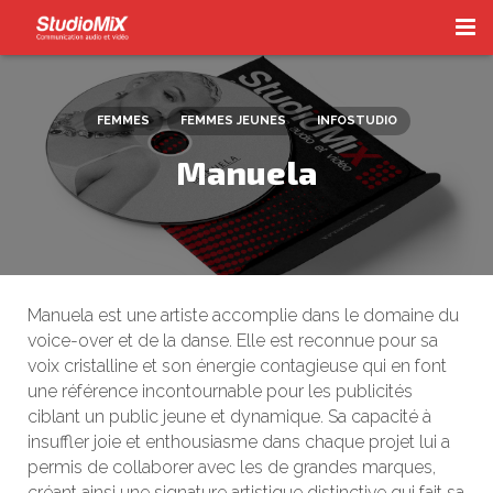
Accueil
FEMMES
FEMMES JEUNES
INFOSTUDIO
Radio
Manuela
Téléphonie
Vidéo
Les Voix-Off
Manuela est une artiste accomplie dans le domaine du
InfoStudio
voice-over et de la danse. Elle est reconnue pour sa
voix cristalline et son énergie contagieuse qui en font
Contact
une référence incontournable pour les publicités
ciblant un public jeune et dynamique. Sa capacité à
insuffler joie et enthousiasme dans chaque projet lui a
permis de collaborer avec les de grandes marques,
créant ainsi une signature artistique distinctive qui fait sa