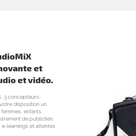
tudioMiX
novante et
udio et vidéo.
, 3 concepteurs-
votre disposition un
 femmes, enfants,
istrement de publicités
 e-learnings et attentes