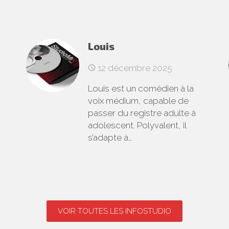
Louis
12 décembre 2025
Louis est un comédien à la
voix médium, capable de
passer du registre adulte à
adolescent. Polyvalent, il
s’adapte à…
VOIR TOUTES LES INFOSTUDIO