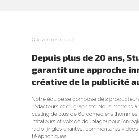
Qui sommes-nous ?
Depuis plus de 20 ans, S
garantit une approche in
créative de la publicité a
Notre équipe se compose de 2 producteurs
rédacteurs et d’1 graphiste. Nous mettons à 
casting de plus de 60 comédiens (hommes,
imitateurs et voix de doublage) pour l’enreg
radio, jingles chantés, commentaires vidéos,
téléphoniques.