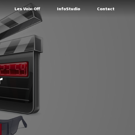
Les Voix-Off
InfoStudio
Contact
r