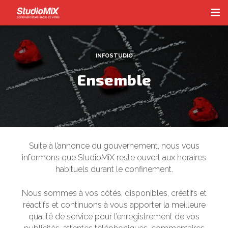
Accueil
INFOSTUDIO
Radio
Ensemble
Téléphonie
Vidéo
Les Voix-Off
Suite à l’annonce du gouvernement, nous vous
InfoStudio
informons que StudioMiX reste ouvert aux horaires
habituels durant le confinement.
Contact
Nous sommes à vos côtés, disponibles, créatifs et
réactifs et continuons à vous apporter la meilleure
qualité de service pour l’enregistrement de vos